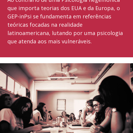
que importa teorias dos EUA e da Europa, o
GEP-inPsi se fundamenta em referências
teóricas focadas na realidade
latinoamericana, lutando por uma psicologia
que atenda aos mais vulneráveis.