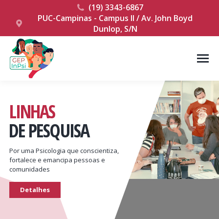
(19) 3343-6867
PUC-Campinas - Campus II / Av. John Boyd
Dunlop, S/N
LINHAS
DE PESQUISA
Por uma Psicologia que conscientiza,
fortalece e emancipa pessoas e
comunidades
Detalhes